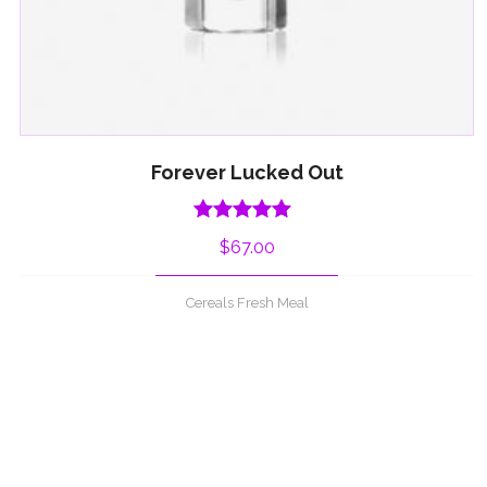
Forever Lucked Out
Rated
5.00
$
67.00
out of 5
Cereals Fresh Meal