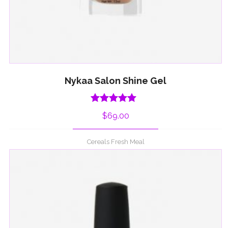
Nykaa Salon Shine Gel
Rated
5.00
$
69.00
out of 5
Cereals Fresh Meal