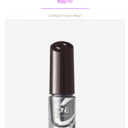
$
99.00
4.00
out
of 5
Cereals Fresh Meal