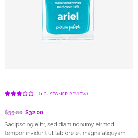
Gel Effect Nail Paint
(
1
CUSTOMER REVIEW)
Rated
1
3.00
$
35.00
$
32.00
out of 5
based
Sadipscing elitr, sed diam nonumy eirmod
on
customer
tempor invidunt ut lab ore et magna aliquyam
rating